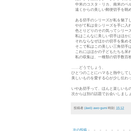
中米のコスタ・リカ、南米のペル
遠くからの美しい郵便切手を眺め
ある切手のシリーズが私を魅了し
やがて私は全シリーズを手に入
色とりどりのその気ってシリーズ
私はこんなに美しい切手はほかに
それならなぜほかの切手を集め
そこで私はこの美しい三角切手ば
これにはほかの子どもたちも呆れ
私の収集は、一種類の切手数百枚
……どうでしょう、
ひとつのことにハマると熱中して
美しいものを愛する心が少し伝わ
いやあ切手って、ほんと楽しいも
次からは別の話題でお会いしまし
投稿者
(äwö) awo-gumi
時刻:
15:12
次の投稿