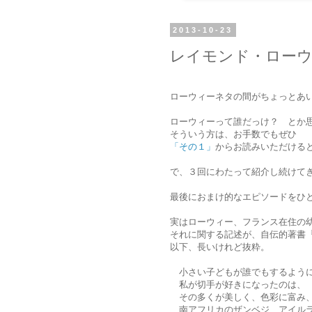
2013-10-23
レイモンド・ローウ
ローウィーネタの間がちょっとあ
ローウィーって誰だっけ？ とか
そういう方は、お手数でもぜひ
「その１」
からお読みいただける
で、３回にわたって紹介し続けて
最後におまけ的なエピソードをひ
実はローウィー、フランス在住の
それに関する記述が、自伝的著書
以下、長いけれど抜粋。
小さい子どもが誰でもするように
私が切手が好きになったのは、
その多くが美しく、色彩に富み、
南アフリカのザンベジ、アイルラ