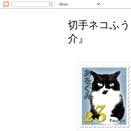
切手ネコふう
介』