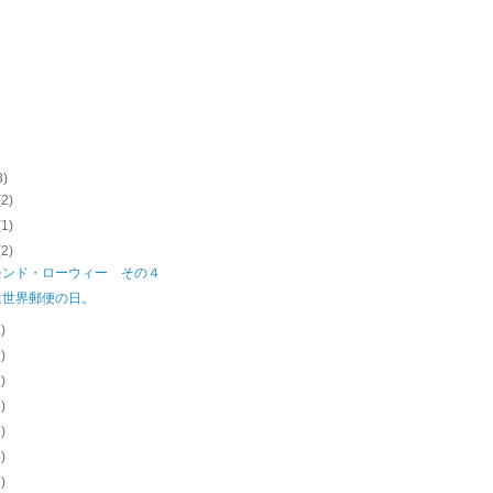
8)
(2)
(1)
(2)
モンド・ローウィー その４
は世界郵便の日。
1)
1)
2)
2)
3)
3)
1)