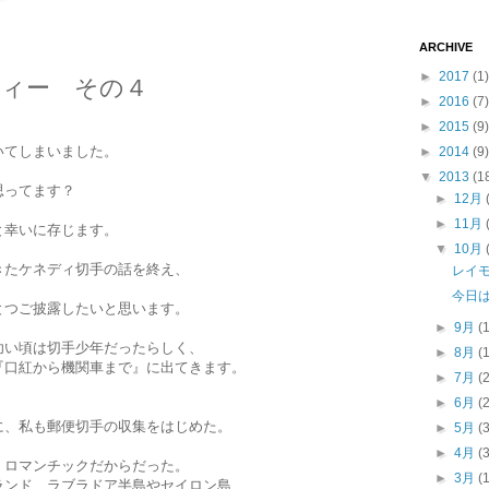
ARCHIVE
►
2017
(1)
ィー その４
►
2016
(7)
►
2015
(9)
いてしまいました。
►
2014
(9)
▼
2013
(1
思ってます？
►
12月
►
11月
と幸いに存じます。
▼
10月
きたケネディ切手の話を終え、
レイ
今日
とつご披露したいと思います。
►
9月
(
幼い頃は切手少年だったらしく、
►
8月
(
『口紅から機関車まで』に出てきます。
►
7月
(
►
6月
(
、私も郵便切手の収集をはじめた。
►
5月
(
►
4月
(
ロマンチックだからだった。
►
3月
(
ンド、ラブラドア半島やセイロン島、