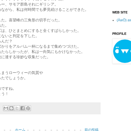
ー、サモア群島それにギリシア。
ながら、私は何時間でも夢見続けることができた。
WEB SITE
た。喜望峰の三角形の切手だった。
(ÄwÖ) a
れた。
は、ひとまとめにすると全くすばらしかった。
PROFILE
ないと判定を下した。
るんだ？
かりをアルバム一杯になるまで集めつづけた。
たらしかったが、私は一向気にもかけなかった。
に達する珍妙な収集だった。
しまうローウィーの気質や
ったでしょうか。
のですね。
ょう！
ホーム
前の投稿