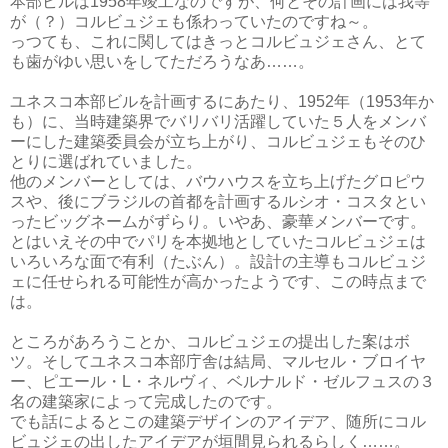
本部ビルは1958年竣工なのですが、何とその計画には我等
が（？）コルビュジェも係わっていたのですね～。
っつても、これに関してはきっとコルビュジェさん、とて
も歯がゆい思いをしてただろうなあ……。
ユネスコ本部ビルを計画するにあたり、1952年（1953年か
も）に、当時建築界でバリバリ活躍していた５人をメンバ
ーにした建築委員会が立ち上がり、コルビュジェもそのひ
とりに選ばれていました。
他のメンバーとしては、バウハウスを立ち上げたグロピウ
スや、後にブラジルの首都を計画するルシオ・コスタとい
ったビッグネームがずらり。いやあ、豪華メンバーです。
とはいえその中でパリを本拠地としていたコルビュジェは
いろいろな面で有利（たぶん）。設計の主導もコルビュジ
ェに任せられる可能性が高かったようです、この時点まで
は。
ところがあろうことか、コルビュジェの提出した案はボ
ツ。そしてユネスコ本部庁舎は結局、マルセル・ブロイヤ
ー、ピエール・L・ネルヴィ、ベルナルド・ゼルフュスの３
名の建築家によって完成したのです。
でも話によるとこの建築デザインのアイデア、随所にコル
ビュジェの出したアイデアが垣間見られるらしく……。