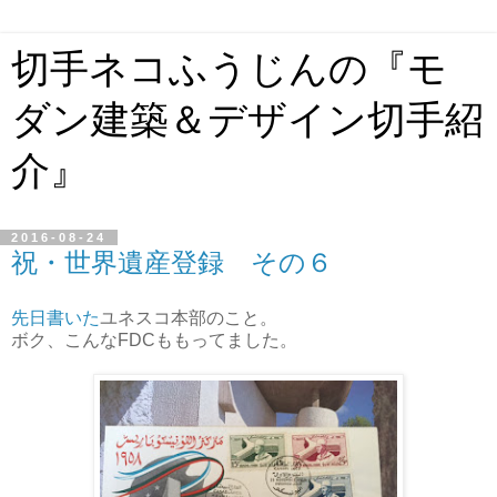
切手ネコふうじんの『モ
ダン建築＆デザイン切手紹
介』
2016-08-24
祝・世界遺産登録 その６
先日書いた
ユネスコ本部のこと。
ボク、こんなFDCももってました。