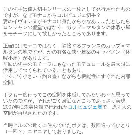
この切手は偉人切手シリーズの一枚として発行されたもの
ですが、なぜモナコからコルビュジェ切手？
妻のイヴォンヌがモナコ出身だからかなあ……だとしたら
ロンシャンの聖堂ではなく、カップ＝マルタンの休暇小屋
をモチーフにして欲しかったところであります。
正確にはモナコではなく、隣接するフランスのカップ＝マ
ルタンの地ですが、かの有名な狭小建築のキャバノン（休
暇小屋）があります。
前回の切手のモチーフにもなったモデュロールを最大限に
活用してつくられていることもあり、
ごくごく小さい（約８畳）ながらも機能性にすぐれた内部
空間。
ボクも一度行ってこの空間を体感してみたいわ～と思って
いたのですが、それがごく身近なところであっさり実現。
2007年に森美術館で行われた
コルビュジェ展
で、原寸大の
空間が再現されたのです。
当時ヒルズの近くに住んでいたボクは、数回通ってひとり
（一匹？）ニヤニヤしておりました。