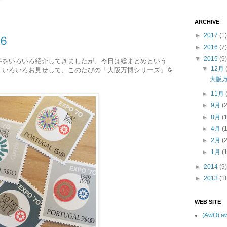
ARCHIVE
►
2017
(1)
６
►
2016
(7)
▼
2015
(9)
手をいろいろ紹介してきましたが、今日は総まとめという
▼
12月
くいろいろお見せして、このたびの「大阪万博シリーズ」を
大阪
►
11月
►
9月
(
►
8月
(
►
4月
(
►
2月
(
►
1月
(
►
2014
(9)
►
2013
(1
WEB SITE
(ÄwÖ) a