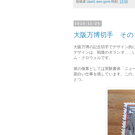
投稿者
(äwö) awo-gumi
時刻:
13:50
2015-11-20
大阪万博切手 その
大阪万博の記念切手でデザイン的
デザインは、戦後のオランダ……
ム・クロウェルです。
彼の偉業としては実験書体「ニュ
面白い仕事を残しています。この
とつ。