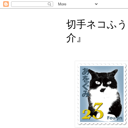
切手ネコふう
介』