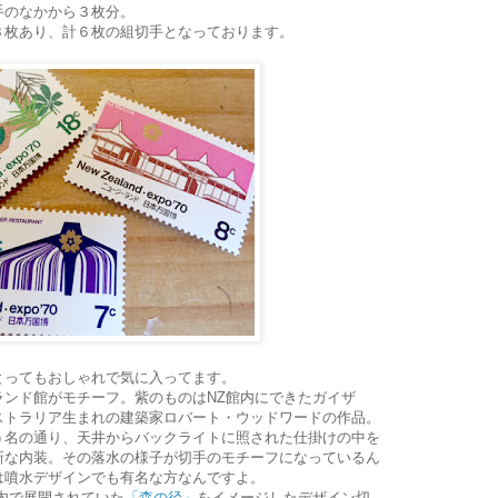
手のなかから３枚分。
３枚あり、計６枚の組切手となっております。
とってもおしゃれで気に入ってます。
ランド館がモチーフ。紫のものはNZ館内にできたガイザ
ストラリア生まれの建築家ロバート・ウッドワードの作品。
う名の通り、天井からバックライトに照された仕掛けの中を
新な内装。その落水の様子が切手のモチーフになっているん
は噴水デザインでも有名な方なんですよ。
内で展開されていた
「森の径」
をイメージしたデザイン切