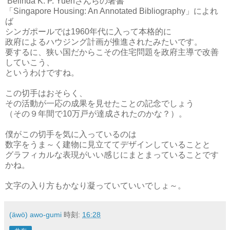
Belinda K. P. Yuenさんらの著書
「Singapore Housing: An Annotated Bibliography」によれ
ば
シンガポールでは1960年代に入って本格的に
政府によるハウジング計画が推進されたみたいです。
要するに、狭い国だからこその住宅問題を政府主導で改善
していこう、
というわけですね。
この切手はおそらく、
その活動が一応の成果を見せたことの記念でしょう
（その９年間で10万戸が達成されたのかな？）。
僕がこの切手を気に入っているのは
数字をうま～く建物に見立ててデザインしていることと
グラフィカルな表現がいい感じにまとまっていることです
かね。
文字の入り方もかなり凝っていていいでしょ～。
(äwö) awo-gumi
時刻:
16:28