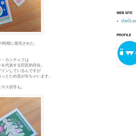
WEB SITE
(ÄwÖ) a
PROFILE
のこの時期に発売された、
ン・カンチェフは
ンを代表する巨匠的存在。
ザインしているんですが
おっとため息が出ちゃいます。
スマス切手も。