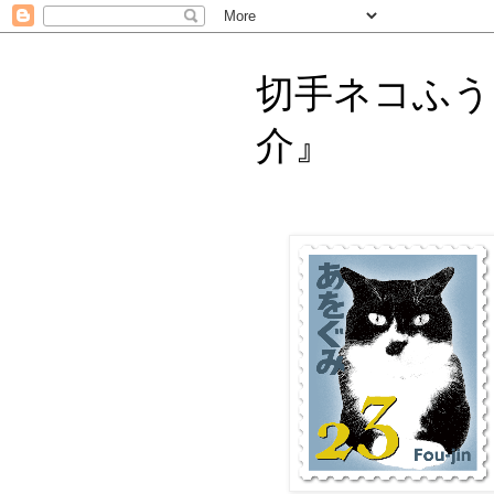
切手ネコふう
介』