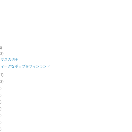
8)
(2)
スマスの切手
ティークなポップ＠フィンランド
(1)
(2)
1)
1)
2)
2)
3)
3)
1)