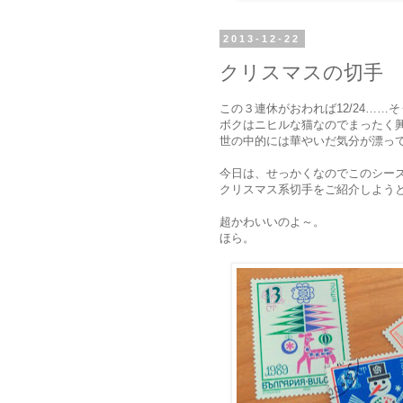
2013-12-22
クリスマスの切手
この３連休がおわれば12/24……
ボクはニヒルな猫なのでまったく
世の中的には華やいだ気分が漂っ
今日は、せっかくなのでこのシー
クリスマス系切手をご紹介しよう
超かわいいのよ～。
ほら。