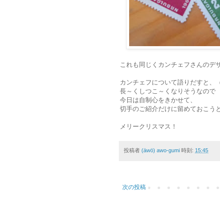
これも同じくカンチェフさんのデザ
カンチェフについて語りだすと、
長～くしつこ～くなりそうなので
今日は自制心をきかせて、
切手のご紹介だけに留めておこう
メリークリスマス！
投稿者
(äwö) awo-gumi
時刻:
15:45
次の投稿