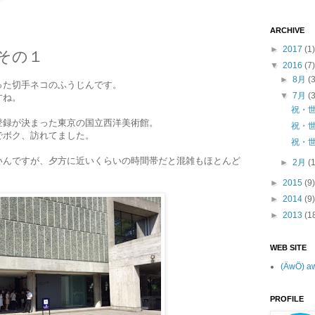
ARCHIVE
►
2017
(1)
その１
▼
2016
(7)
►
8月
(
った切手ネコのふうじんです。
▼
7月
(
すね。
祝・
登録が決まった東京の国立西洋美術館。
祝・
でボク、訪れてました。
祝・
いんですが、夕方に近いくらいの時間帯だと混雑もほとんど
►
2月
(
►
2015
(9)
►
2014
(9)
►
2013
(1
WEB SITE
(ÄwÖ) a
PROFILE