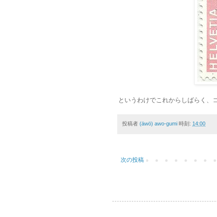
というわけでこれからしばらく、
投稿者
(äwö) awo-gumi
時刻:
14:00
次の投稿