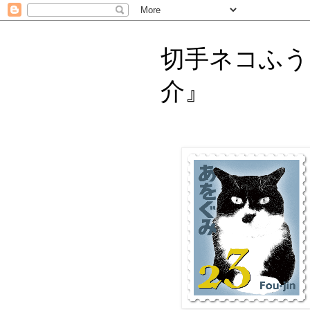
切手ネコふう
介』